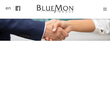
en
ХОЛБОО БАРИХ
Холбоо барих нэгж
Нэр