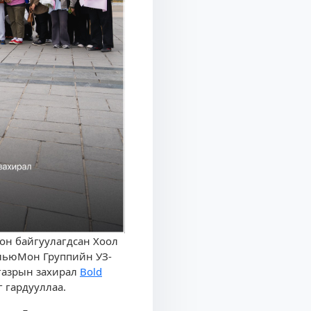
ион байгуулагдсан Хоол
БльюМон Группийн УЗ-
газрын захирал
Bold
 гардууллаа.