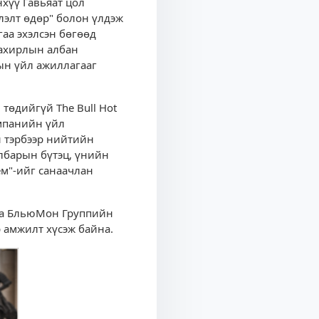
хүү Гавьяат цол
лэлт өдөр" болон үлдэж
аа эхэлсэн бөгөөд
захирлын албан
ын үйл ажиллагааг
төдийгүй The Bull Hot
омпанийн үйл
н тэрбээр нийтийн
албарын бүтэц, үнийн
ем"-ийг санаачлан
даа БльюМон Группийн
 амжилт хүсэж байна.