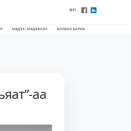
en
ЙР
МЭДЭЭ / MЭДЭЭЛЭЛ
ХОЛБОО БАРИХ
ьяат”-аа