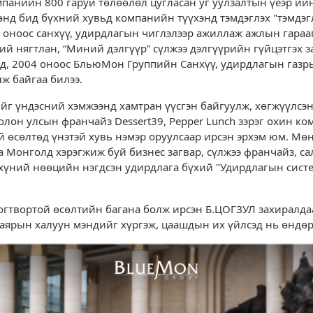
панийн 800 гаруй төлөөлөл цугласан уг уулзалтын үеэр ийн
өнд бид бүхний хувьд компанийн түүхэнд тэмдэглэх "тэмдэг
6 оноос санхүү, удирдлагын чиглэлээр ажиллаж ажлын гарааг
й нягтлан, “Миний дэлгүүр” сүлжээ дэлгүүрийн гүйцэтгэх 
д, 2004 оноос БльюМон Группийн Санхүү, удирдлагын газр
ж байгаа билээ.
г үндэсний хэмжээнд хамтран үүсгэн байгуулж, хөгжүүлсэн 
н олон улсын франчайз Dessert39, Pepper Lunch зэрэг охин к
 өсөлтөд үнэтэй хувь нэмэр оруулсаар ирсэн эрхэм юм. Мө
а Монголд хэрэгжиж буй бизнес загвар, сүлжээ франчайз, с
 хүний нөөцийн нэгдсэн удирдлага бүхий "Удирдлагын сист
 тогтвортой өсөлтийн багана болж ирсэн Б.ЦОГЗУЛ захирал
баярын халуун мэндийг хүргэж, цаашдын их үйлсэд нь өндөр