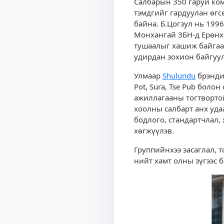
Салбарын 350 гаруй ком
тэмдгийг гардуулан өгс
байна. Б.Цогзул нь 199
Монхангай ЗБН-д Ерөнхи
тушаалыг хашиж байгаа
удирдан зохион байгуул
Улмаар
Shulundu
брэндий
Pot, Sura, Tse Pub боло
ажиллагааны тогтвортой
хоолны салбарт анх уда
бодлого, стандартчлал,
хөгжүүлэв.
Группийнхээ засаглал,
нийт хамт олны зүгээс 