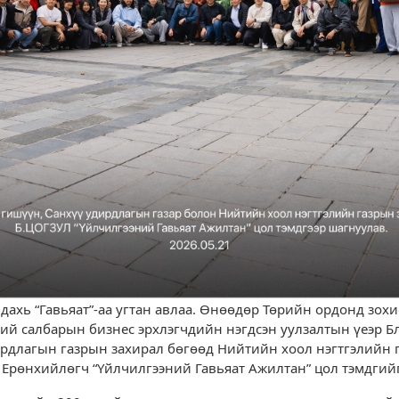
дахь “Гавьяат”-аа угтан авлаа. Өнөөдөр Төрийн ордонд зох
ний салбарын бизнес эрхлэгчдийн нэгдсэн уулзалтын үеэр 
ирдлагын газрын захирал бөгөөд Нийтийн хоол нэгтгэлийн 
 Ерөнхийлөгч “Үйлчилгээний Гавьяат Ажилтан” цол тэмдгийг