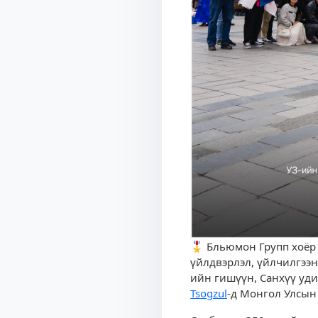
🎖 Бльюмон Групп хоёр 
үйлдвэрлэл, үйлчилгээ
ийн гишүүн, Санхүү уд
Tsogzul
-д Монгол Улсын