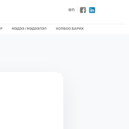
en
ЙР
МЭДЭЭ / MЭДЭЭЛЭЛ
ХОЛБОО БАРИХ