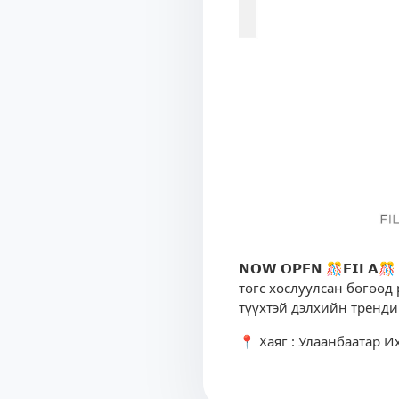
𝗡𝗢𝗪 𝗢𝗣𝗘𝗡 🎊𝗙𝗜𝗟
төгс хослуулсан бөгөөд
түүхтэй дэлхийн тренд
📍 Хаяг : Улаанбаатар И