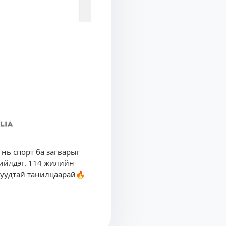
д нь спорт ба загварыг
хийлдэг. 114 жилийн
руудтай танилцаарай🔥