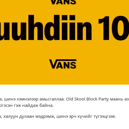
 шинэ хэмнэлээр амьсгаллаа. Old Skool Block Party маань аз
ргэсэн гэж найдаж байна.
, халуун дулаан мэдрэмж, шинэ эрч хүчийг түгээцгээе.