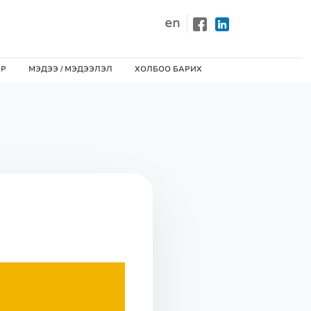
en
ЙР
МЭДЭЭ / MЭДЭЭЛЭЛ
ХОЛБОО БАРИХ