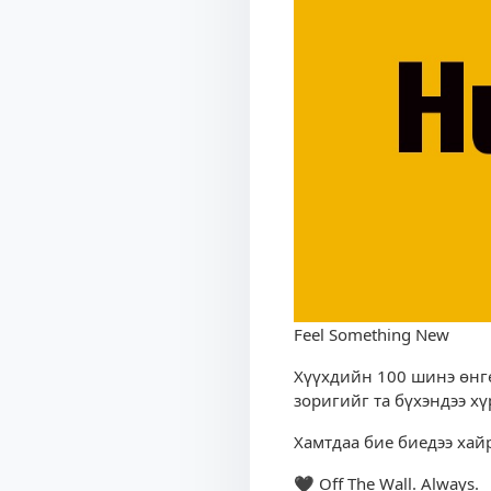
Feel Something New
Хүүхдийн 100 шинэ өнгө,
зоригийг та бүхэндээ хү
Хамтдаа бие биедээ хайр
🖤 Off The Wall. Always.