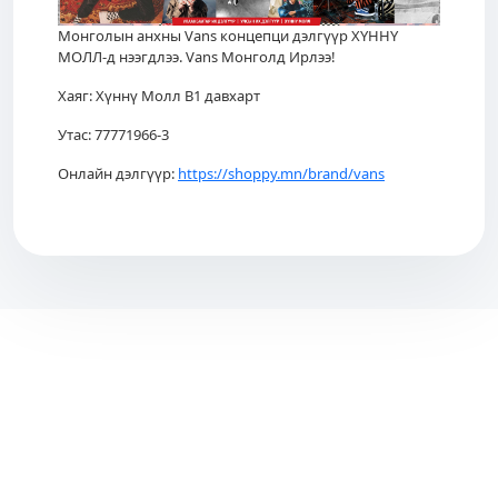
Монголын анхны Vans концепци дэлгүүр ХҮННҮ
МОЛЛ-д нээгдлээ. Vans Mонголд Ирлээ!
Хаяг: Хүннү Молл B1 давхарт
Утас: 77771966-3
Онлайн дэлгүүр:
https://shoppy.mn/brand/vans